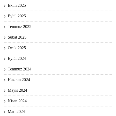
Ekim 2025
Eylül 2025
Temmuz 2025
Şubat 2025
Ocak 2025
Eylül 2024
Temmuz 2024
Haziran 2024
Mayıs 2024
Nisan 2024
Mart 2024