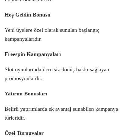
Hoş Geldin Bonusu
Yeni üyelere özel olarak sunulan başlangıç
kampanyalarıdır.
Freespin Kampanyaları
Slot oyunlarında ücretsiz dönüş hakkı sağlayan
promosyonlardır.
Yatırım Bonusları
Belirli yatırımlarda ek avantaj sunabilen kampanya
türleridir.
Özel Turnuvalar