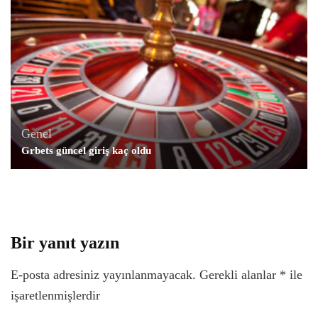
Genel
Grbets güncel giriş kaç oldu
Bir yanıt yazın
E-posta adresiniz yayınlanmayacak.
Gerekli alanlar
*
ile
işaretlenmişlerdir