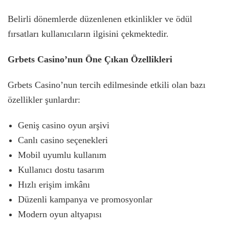
Belirli dönemlerde düzenlenen etkinlikler ve ödül
fırsatları kullanıcıların ilgisini çekmektedir.
Grbets Casino’nun Öne Çıkan Özellikleri
Grbets Casino’nun tercih edilmesinde etkili olan bazı
özellikler şunlardır:
Geniş casino oyun arşivi
Canlı casino seçenekleri
Mobil uyumlu kullanım
Kullanıcı dostu tasarım
Hızlı erişim imkânı
Düzenli kampanya ve promosyonlar
Modern oyun altyapısı