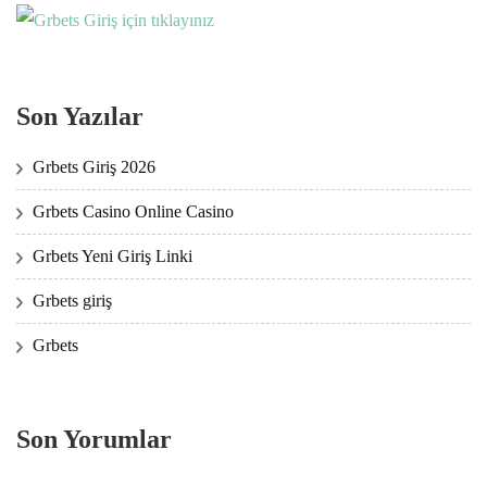
Son Yazılar
Grbets Giriş 2026
Grbets Casino Online Casino
Grbets Yeni Giriş Linki
Grbets giriş
Grbets
Son Yorumlar