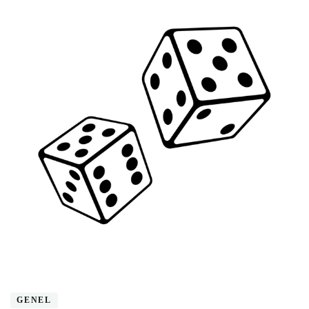
GENEL