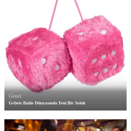
Genel
Grbets Bahis Dünyasında Yeni Bir Soluk