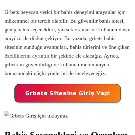
Grbets heyecan verici bir bahis deneyimi arayanlar için
mükemmel bir tercih olabilir. Bu güvenilir bahis sitesi,
geniş bahis seçenekleri, yüksek oranlar ve kullanıcı dostu
arayüzü ile dikkat çekiyor. Bu yazıda, grbets bahis
sitesinin sunduğu avantajları, bahis türlerini ve öne çıkan
özelliklerini ayrıntılı bir şekilde ele alacağız. Ayrıca,
grbets’in güvenilirliği ve kullanıcı memnuniyeti
konusundaki güçlü yönlerini de inceleyeceğiz.
Grbets Sitesine Giriş Yap!
Bahis Seçenekleri ve Oranlar: