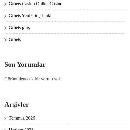
Grbets Casino Online Casino
Grbets Yeni Giriş Linki
Grbets giriş
Grbets
Son Yorumlar
Görüntülenecek bir yorum yok.
Arşivler
Temmuz 2026
Haziran 2026