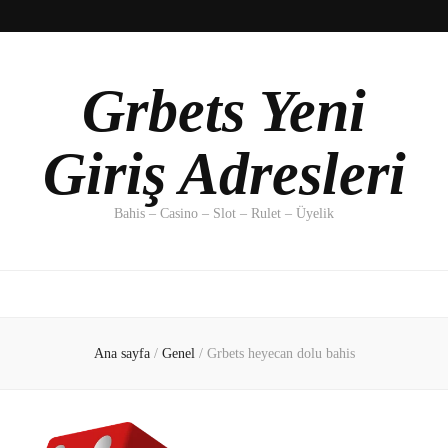
Grbets Yeni
Giriş Adresleri
Bahis – Casino – Slot – Rulet – Üyelik
Ana sayfa
/
Genel
/
Grbets heyecan dolu bahis