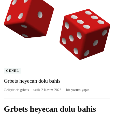
GENEL
Grbets heyecan dolu bahis
Grbets
Geliştirici:
grbets
tarih
2 Kasım 2023
bir yorum yapın
heyecan
dolu
bahis
Grbets heyecan dolu bahis
için