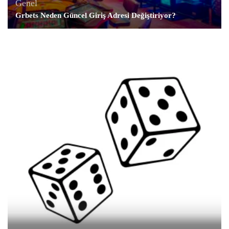
Genel
Grbets Neden Güncel Giriş Adresi Değiştiriyor?