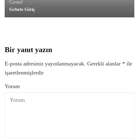
Genel
Grbets Giriş
Bir yanıt yazın
E-posta adresiniz yayınlanmayacak.
Gerekli alanlar
*
ile
işaretlenmişlerdir
Yorum