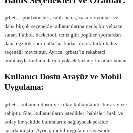
grbets, spor bahisleri, canlı bahis, casino oyunları ve
daha birçok seçenekle kullanıcılarına geniş bir yelpaze
sunar. Futbol, basketbol, tenis gibi popüler sporlardan
daha egzotik spor dallarına kadar birçok farklı bahis
seçeneği mevcuttur. Ayrıca, grbets’in rekabetçi
oranlarıyla kullanıcılarına yüksek kazanç fırsatları sunar.
Kullanıcı Dostu Arayüz ve Mobil
Uygulama:
grbets, kullanıcı dostu ve kolay kullanılabilir bir arayüze
sahiptir. Site, kullanıcıların istedikleri bahisleri hızlı ve
kolay bir şekilde bulmalarını sağlayacak şekilde
tasarlanmıştır. Ayrıca, mobil uygulama sayesinde